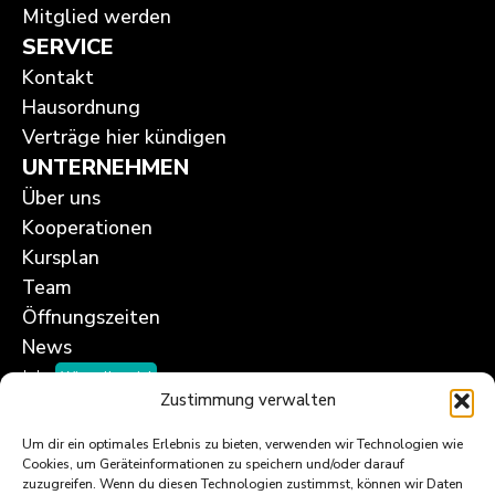
Mitglied werden
SERVICE
Kontakt
Hausordnung
Verträge hier kündigen
UNTERNEHMEN
Über uns
Kooperationen
Kursplan
Team
Öffnungszeiten
News
Jobs
Wir stellen ein!
Zustimmung verwalten
Um dir ein optimales Erlebnis zu bieten, verwenden wir Technologien wie
Cookies, um Geräteinformationen zu speichern und/oder darauf
zuzugreifen. Wenn du diesen Technologien zustimmst, können wir Daten