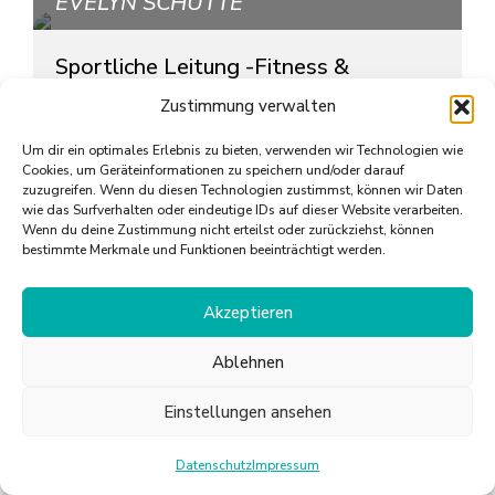
EVELYN SCHÜTTE
Sportliche Leitung -Fitness &
Trainingsbereich- Trainerin
Zustimmung verwalten
Qualifikationen
Um dir ein optimales Erlebnis zu bieten, verwenden wir Technologien wie
Cookies, um Geräteinformationen zu speichern und/oder darauf
zuzugreifen. Wenn du diesen Technologien zustimmst, können wir Daten
- Sport- und Fitnesskauffrau
wie das Surfverhalten oder eindeutige IDs auf dieser Website verarbeiten.
Wenn du deine Zustimmung nicht erteilst oder zurückziehst, können
- Fitnesstrainerin
bestimmte Merkmale und Funktionen beeinträchtigt werden.
- Personal Trainerin
- Aerobic B - Lizenz
Akzeptieren
VIVIANE GERHARDT
Ablehnen
Trainerin
Einstellungen ansehen
Qualifikationen
Datenschutz
Impressum