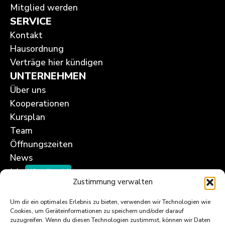
Mitglied werden
SERVICE
Kontakt
Hausordnung
Verträge hier kündigen
UNTERNEHMEN
Über uns
Kooperationen
Kursplan
Team
Öffnungszeiten
News
Jobs
Wir stellen ein!
Zustimmung verwalten
Um dir ein optimales Erlebnis zu bieten, verwenden wir Technologien wie
Cookies, um Geräteinformationen zu speichern und/oder darauf
zuzugreifen. Wenn du diesen Technologien zustimmst, können wir Daten