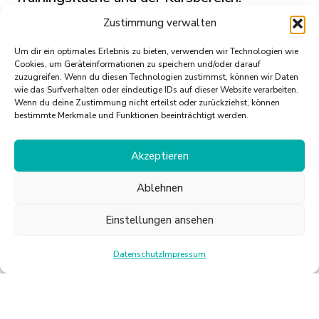
Zustimmung verwalten
WAS SPRICHT FÜR DIE
Um dir ein optimales Erlebnis zu bieten, verwenden wir Technologien wie
AUSBILDUNG?
Cookies, um Geräteinformationen zu speichern und/oder darauf
zuzugreifen. Wenn du diesen Technologien zustimmst, können wir Daten
wie das Surfverhalten oder eindeutige IDs auf dieser Website verarbeiten.
Wenn du deine Zustimmung nicht erteilst oder zurückziehst, können
Hoher Praxisanteil durch die Arbeit in
bestimmte Merkmale und Funktionen beeinträchtigt werden.
einer breit aufgestellten Fitnessanlage
Innerbetriebliche Schulungen und die
Akzeptieren
Arbeit „am Puls der Zeit“
Ein bunt gemischtes, junges Team von
Ablehnen
Mitarbeitern
Einstellungen ansehen
Intensive Ausbildungsbetreuung durch
das iST
Datenschutz
Impressum
Erwerb branchenanerkannter Lizenzen
und Zertifikate
Kein Abitur erforderlich